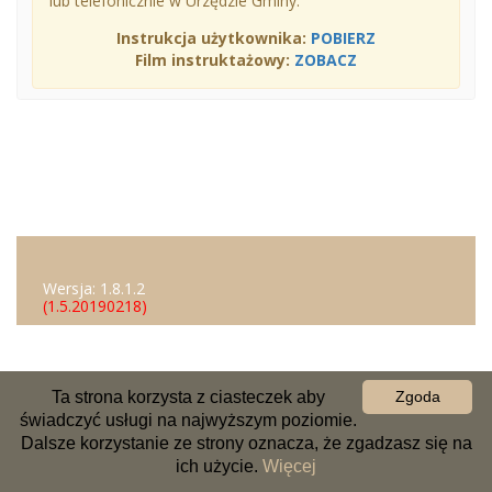
lub telefonicznie w Urzędzie Gminy.
Instrukcja użytkownika:
POBIERZ
Film instruktażowy:
ZOBACZ
Wersja: 1.8.1.2
(1.5.20190218)
Ta strona korzysta z ciasteczek aby
Zgoda
świadczyć usługi na najwyższym poziomie.
Dalsze korzystanie ze strony oznacza, że zgadzasz się na
ich użycie.
Więcej