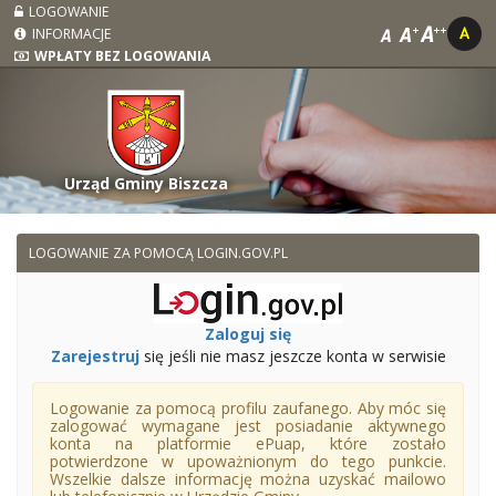
LOGOWANIE
INFORMACJE
WPŁATY BEZ LOGOWANIA
Urząd Gminy Biszcza
LOGOWANIE ZA POMOCĄ LOGIN.GOV.PL
Zaloguj się
Zarejestruj
się jeśli nie masz jeszcze konta w serwisie
Logowanie za pomocą profilu zaufanego. Aby móc się
zalogować wymagane jest posiadanie aktywnego
konta na platformie ePuap, które zostało
potwierdzone w upoważnionym do tego punkcie.
Wszelkie dalsze informację można uzyskać mailowo